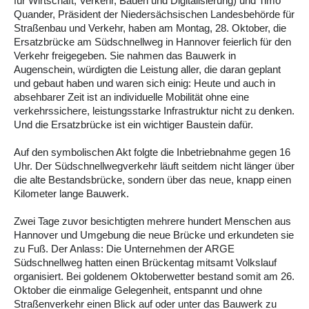
für Wirtschaft, Verkehr, Bauen und Digitalisierung) und Timo
Quander, Präsident der Niedersächsischen Landesbehörde für
Straßenbau und Verkehr, haben am Montag, 28. Oktober, die
Ersatzbrücke am Südschnellweg in Hannover feierlich für den
Verkehr freigegeben. Sie nahmen das Bauwerk in
Augenschein, würdigten die Leistung aller, die daran geplant
und gebaut haben und waren sich einig: Heute und auch in
absehbarer Zeit ist an individuelle Mobilität ohne eine
verkehrssichere, leistungsstarke Infrastruktur nicht zu denken.
Und die Ersatzbrücke ist ein wichtiger Baustein dafür.
Auf den symbolischen Akt folgte die Inbetriebnahme gegen 16
Uhr. Der Südschnellwegverkehr läuft seitdem nicht länger über
die alte Bestandsbrücke, sondern über das neue, knapp einen
Kilometer lange Bauwerk.
Zwei Tage zuvor besichtigten mehrere hundert Menschen aus
Hannover und Umgebung die neue Brücke und erkundeten sie
zu Fuß. Der Anlass: Die Unternehmen der ARGE
Südschnellweg hatten einen Brückentag mitsamt Volkslauf
organisiert. Bei goldenem Oktoberwetter bestand somit am 26.
Oktober die einmalige Gelegenheit, entspannt und ohne
Straßenverkehr einen Blick auf oder unter das Bauwerk zu