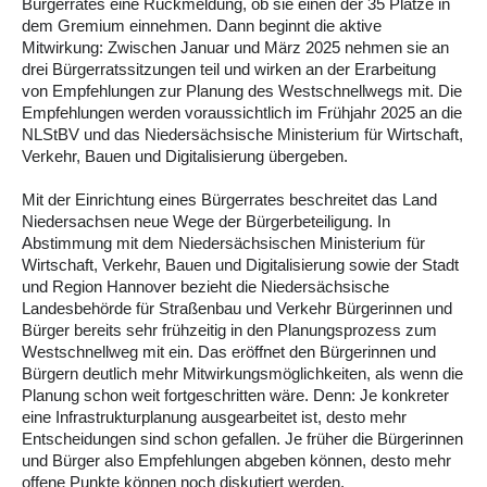
Bürgerrates eine Rückmeldung, ob sie einen der 35 Plätze in
dem Gremium einnehmen. Dann beginnt die aktive
Mitwirkung: Zwischen Januar und März 2025 nehmen sie an
drei Bürgerratssitzungen teil und wirken an der Erarbeitung
von Empfehlungen zur Planung des Westschnellwegs mit. Die
Empfehlungen werden voraussichtlich im Frühjahr 2025 an die
NLStBV und das Niedersächsische Ministerium für Wirtschaft,
Verkehr, Bauen und Digitalisierung übergeben.
Mit der Einrichtung eines Bürgerrates beschreitet das Land
Niedersachsen neue Wege der Bürgerbeteiligung. In
Abstimmung mit dem Niedersächsischen Ministerium für
Wirtschaft, Verkehr, Bauen und Digitalisierung sowie der Stadt
und Region Hannover bezieht die Niedersächsische
Landesbehörde für Straßenbau und Verkehr Bürgerinnen und
Bürger bereits sehr frühzeitig in den Planungsprozess zum
Westschnellweg mit ein. Das eröffnet den Bürgerinnen und
Bürgern deutlich mehr Mitwirkungsmöglichkeiten, als wenn die
Planung schon weit fortgeschritten wäre. Denn: Je konkreter
eine Infrastrukturplanung ausgearbeitet ist, desto mehr
Entscheidungen sind schon gefallen. Je früher die Bürgerinnen
und Bürger also Empfehlungen abgeben können, desto mehr
offene Punkte können noch diskutiert werden.